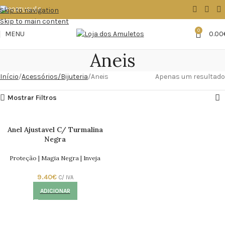
Skip to navigation
Skip to main content
0
MENU
0.00
Aneis
Início
Acessórios/Bijuteria
Aneis
Apenas um resultado
Mostrar Filtros
Anel Ajustavel C/ Turmalina
Negra
Proteção | Magia Negra | Inveja
9.40
€
C/ IVA
ADICIONAR