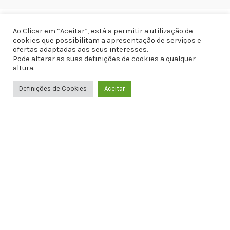
Loja dos Amuletos
Ao Clicar em “Aceitar”, está a permitir a utilização de
cookies que possibilitam a apresentação de serviços e
Apartado 5 – PC Olival
ofertas adaptadas aos seus interesses.
2436-907 Olival, Ourém
Pode alterar as suas definições de cookies a qualquer
altura.
+351 967 424 411
Chamada para rede móvel nacional
Definições de Cookies
Aceitar
0
Loja
Filtros
Favoritos
Carrinho
WhatsApp
geral@lojadosamuletos.pt
ÚLTIMAS PUBLICAÇÕES
Pedra do Sol
1 de Agosto, 2022
5 Pedras Proteção
18 de Maio, 2022