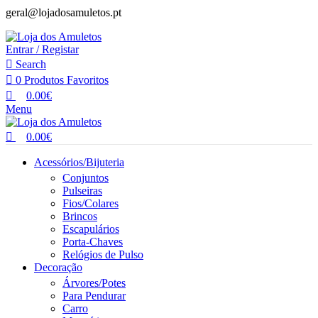
geral@lojadosamuletos.pt
Entrar / Registar
Search
0
Produtos Favoritos
0.00
€
Menu
0.00
€
Acessórios/Bijuteria
Conjuntos
Pulseiras
Fios/Colares
Brincos
Escapulários
Porta-Chaves
Relógios de Pulso
Decoração
Árvores/Potes
Para Pendurar
Carro