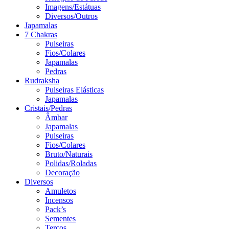
Imagens/Estátuas
Diversos/Outros
Japamalas
7 Chakras
Pulseiras
Fios/Colares
Japamalas
Pedras
Rudraksha
Pulseiras Elásticas
Japamalas
Cristais/Pedras
Âmbar
Japamalas
Pulseiras
Fios/Colares
Bruto/Naturais
Polidas/Roladas
Decoração
Diversos
Amuletos
Incensos
Pack’s
Sementes
Terços