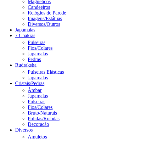
Magnéticos
Candeeiros
Relógios de Parede
Imagens/Estátuas
Diversos/Outros
Japamalas
7 Chakras
Pulseiras
Fios/Colares
Japamalas
Pedras
Rudraksha
Pulseiras Elásticas
Japamalas
Cristais/Pedras
Âmbar
Japamalas
Pulseiras
Fios/Colares
Bruto/Naturais
Polidas/Roladas
Decoração
Diversos
Amuletos