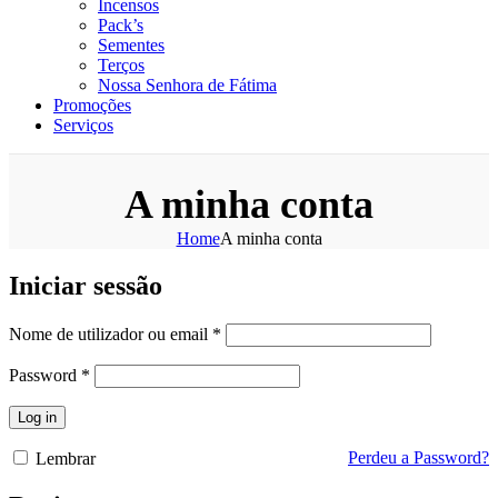
Incensos
Pack’s
Sementes
Terços
Nossa Senhora de Fátima
Promoções
Serviços
A minha conta
Home
A minha conta
Iniciar sessão
Obrigatório
Nome de utilizador ou email
*
Obrigatório
Password
*
Log in
Perdeu a Password?
Lembrar