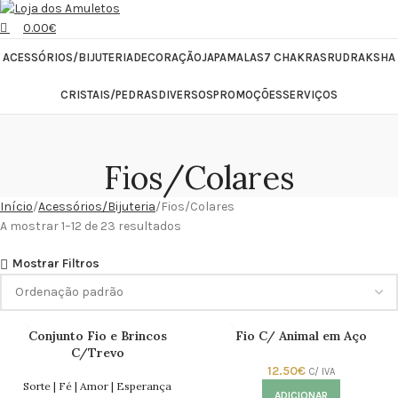
0.00
€
ACESSÓRIOS/BIJUTERIA
DECORAÇÃO
JAPAMALAS
7 CHAKRAS
RUDRAKSHA
CRISTAIS/PEDRAS
DIVERSOS
PROMOÇÕES
SERVIÇOS
Fios/Colares
Início
Acessórios/Bijuteria
Fios/Colares
A mostrar 1–12 de 23 resultados
Mostrar Filtros
Conjunto Fio e Brincos
Fio C/ Animal em Aço
C/Trevo
12.50
€
C/ IVA
Sorte | Fé | Amor | Esperança
ADICIONAR