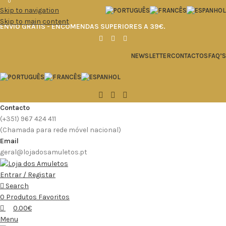
0
0
0
Skip to navigation
Skip to main content
ENVIO GRÁTIS - ENCOMENDAS SUPERIORES A 39€.
NEWSLETTER
CONTACTOS
FAQ’S
Contacto
(+351) 967 424 411
(Chamada para rede móvel nacional)
Email
geral@lojadosamuletos.pt
Entrar / Registar
Search
0
Produtos Favoritos
0.00
€
Menu