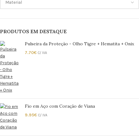
PRODUTOS EM DESTAQUE
Pulseira da Proteção - Olho Tigre + Hematita + Onix
7.70
€
C/ IVA
Fio em Aço com Coração de Viana
9.95
€
C/ IVA