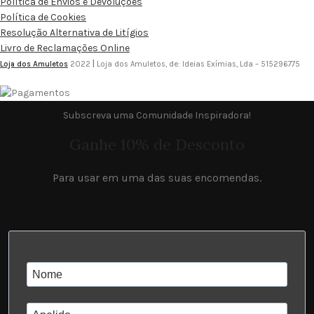
Política de Envios e Devoluções
Política de Cookies
Resolução Alternativa de Litígios
Livro de Reclamações Online
Loja dos Amuletos
2022
|
Loja dos Amuletos, de: Ideias Exímias, Lda – 515296775
Subscreva uma Comunidade Inspiradora!
Ganhe 10% de Desconto
Para usar em uma das suas encomendas.