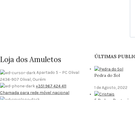
ÚLTIMAS PUBLI
Loja dos Amuletos
Apartado 5 – PC Olival
Pedra do Sol
2436-907 Olival, Ourém
+351 967 424 411
1 de Agosto, 2022
Chamada para rede móvel nacional
5 Pedras Proteção
geral@lojadosamuletos.pt
18 de Maio, 2022
Loja dos Amuletos
2022
|
Loja dos Amuletos, de: Ideias Exímias, Lda – 515296775