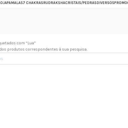
ÃO
JAPAMALAS
7 CHAKRAS
RUDRAKSHA
CRISTAIS/PEDRAS
DIVERSOS
PROMO
quetados com “Lua”
os produtos correspondentes à sua pesquisa.