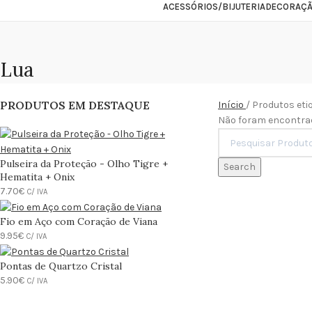
ACESSÓRIOS/BIJUTERIA
DECORAÇ
Lua
PRODUTOS EM DESTAQUE
Início
Produtos eti
Não foram encontrad
Pulseira da Proteção - Olho Tigre +
Search
Hematita + Onix
7.70
€
C/ IVA
Fio em Aço com Coração de Viana
9.95
€
C/ IVA
Pontas de Quartzo Cristal
5.90
€
C/ IVA