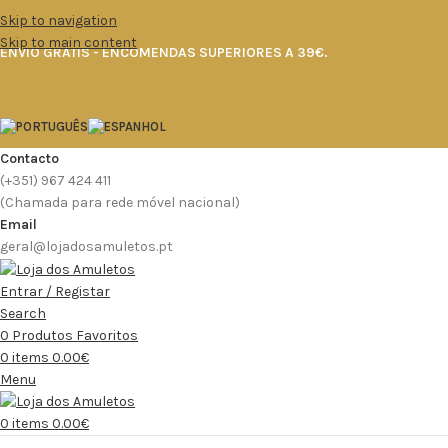
Skip to navigation
Skip to main content
ENVIO GRÁTIS - ENCOMENDAS SUPERIORES A 39€.
Contacto
(+351) 967 424 411
(Chamada para rede móvel nacional)
Email
geral@lojadosamuletos.pt
Entrar / Registar
Search
0
Produtos Favoritos
0
items
0.00
€
Menu
0
items
0.00
€