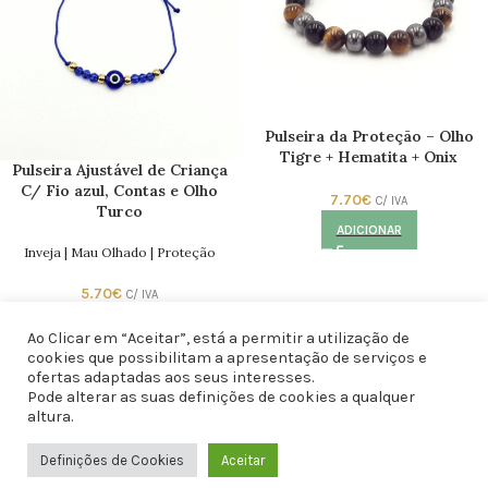
Pulseira da Proteção – Olho
Tigre + Hematita + Onix
Pulseira Ajustável de Criança
C/ Fio azul, Contas e Olho
7.70
€
C/ IVA
Turco
ADICIONAR
Inveja | Mau Olhado | Proteção
5.70
€
C/ IVA
ADICIONAR
Ao Clicar em “Aceitar”, está a permitir a utilização de
cookies que possibilitam a apresentação de serviços e
ofertas adaptadas aos seus interesses.
Pode alterar as suas definições de cookies a qualquer
altura.
Definições de Cookies
Aceitar
0