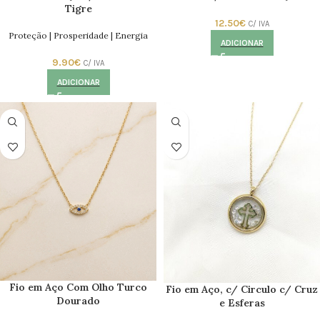
Tigre
12.50
€
C/ IVA
Proteção | Prosperidade | Energia
ADICIONAR
9.90
€
C/ IVA
ADICIONAR
Fio em Aço Com Olho Turco
Fio em Aço, c/ Circulo c/ Cruz
Dourado
e Esferas