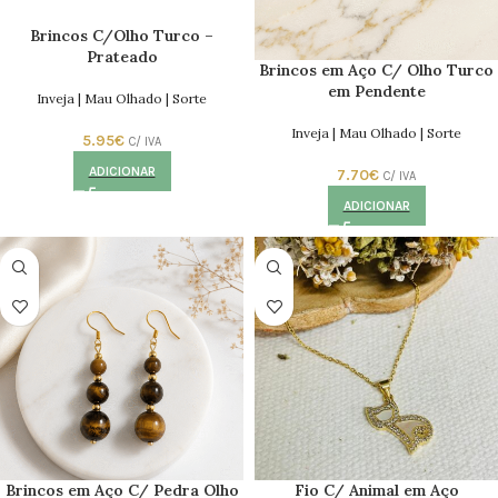
Brincos C/Olho Turco –
Prateado
Brincos em Aço C/ Olho Turco
em Pendente
Inveja | Mau Olhado | Sorte
Inveja | Mau Olhado | Sorte
5.95
€
C/ IVA
ADICIONAR
7.70
€
C/ IVA
ADICIONAR
Brincos em Aço C/ Pedra Olho
Fio C/ Animal em Aço