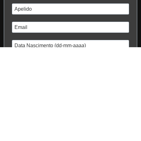
dd-mm-yyyy
Eu li e aceito a
Política de Privacidade
Subscrever
Candeeiro de Sal