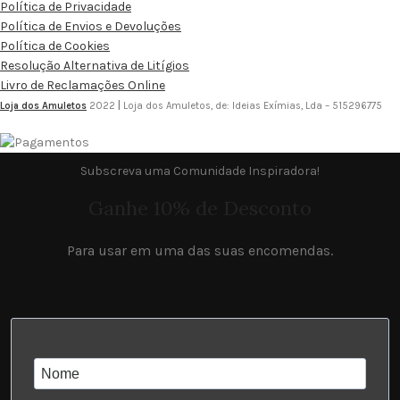
Política de Privacidade
Política de Envios e Devoluções
Política de Cookies
Resolução Alternativa de Litígios
Livro de Reclamações Online
Loja dos Amuletos
2022
|
Loja dos Amuletos, de: Ideias Exímias, Lda – 515296775
Subscreva uma Comunidade Inspiradora!
Ganhe 10% de Desconto
Para usar em uma das suas encomendas.