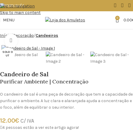
Skip to navigation
Skip to main content
0
MENU
0.00
Início
Decoração
Candeeiros
Click to enlarge
SOLD O
UT
Candeeiro de Sal
Purificar Ambiente | Concentração
O candeeiro de sal é uma peça de decoração que tem a capacidade de
purificar o ambiente. A luz clara e alaranjada ajuda a concentração e
o foco, além de equilibrar o seu interior.
12.00
€
C/ IVA
4
pessoas estão a ver este artigo agora!