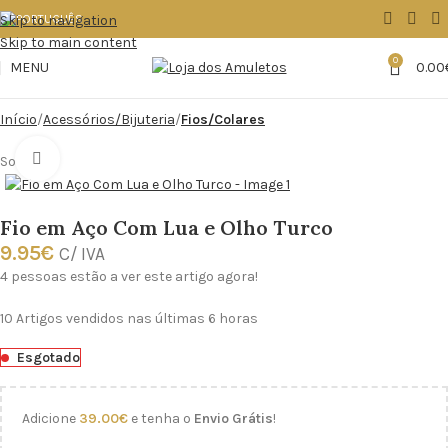
Skip to navigation
Skip to main content
0
MENU
0.00
Início
Acessórios/Bijuteria
Fios/Colares
Click to enlarge
Sold out
Fio em Aço Com Lua e Olho Turco
9.95
€
C/ IVA
4
pessoas estão a ver este artigo agora!
10
Artigos vendidos nas últimas 6 horas
Esgotado
Adicione
39.00
€
e tenha o
Envio Grátis
!