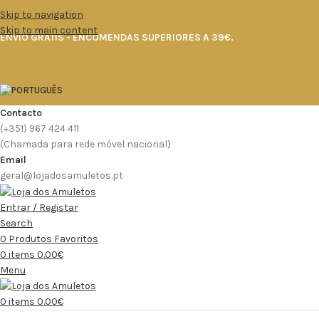
Skip to navigation
Skip to main content
ENVIO GRÁTIS - ENCOMENDAS SUPERIORES A 39€.
Contacto
(+351) 967 424 411
(Chamada para rede móvel nacional)
Email
geral@lojadosamuletos.pt
Entrar / Registar
Search
0
Produtos Favoritos
0
items
0.00
€
Menu
0
items
0.00
€