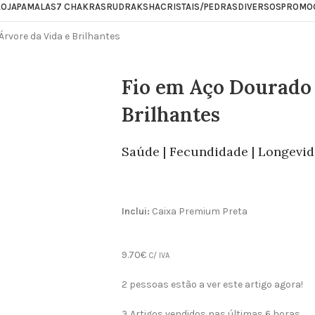
ÃO
JAPAMALAS
7 CHAKRAS
RUDRAKSHA
CRISTAIS/PEDRAS
DIVERSOS
PROMO
Árvore da Vida e Brilhantes
Fio em Aço Dourado 
Brilhantes
Saúde | Fecundidade | Longevi
Inclui:
Caixa Premium Preta
9.70
€
C/ IVA
2
pessoas estão a ver este artigo agora!
3
Artigos vendidos nas últimas 6 horas