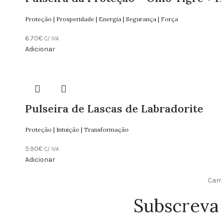
Proteção | Prosperidade | Energia | Segurança | Força
6.70
€
C/ IVA
Adicionar
Pulseira de Lascas de Labradorite
Proteção | Intuição | Transformação
5.90
€
C/ IVA
Adicionar
Camp
Subscreva