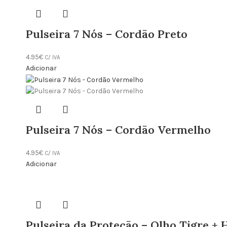
Pulseira 7 Nós – Cordão Preto
4.95
€
C/ IVA
Adicionar
Pulseira 7 Nós – Cordão Vermelho
4.95
€
C/ IVA
Adicionar
Pulseira da Proteção – Olho Tigre + 