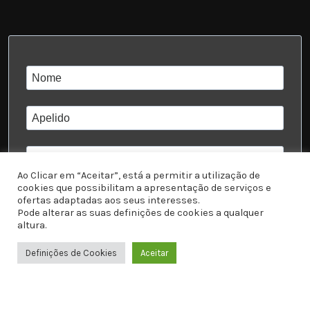
Ao Clicar em “Aceitar”, está a permitir a utilização de
cookies que possibilitam a apresentação de serviços e
ofertas adaptadas aos seus interesses.
Pode alterar as suas definições de cookies a qualquer
dd-mm-yyyy
altura.
Eu li e aceito a
Política de Privacidade
6.20
€
Definições de Cookies
Pulseira Ajustável – Olho Turco
Aceitar
0
0
Redondo Preto – Prateado
C/ IVA
items
Loja
Favoritos
WhatsApp
Carrinho
Subscrever