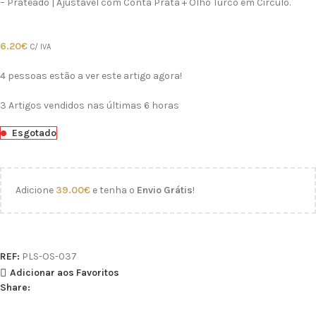
– Prateado | Ajustável com Conta Prata + Olho Turco em Circulo.
6.20
€
C/ IVA
4
pessoas estão a ver este artigo agora!
3
Artigos vendidos nas últimas 6 horas
Esgotado
Adicione
39.00
€
e tenha o
Envio Grátis
!
REF:
PLS-OS-037
Adicionar aos Favoritos
Share: