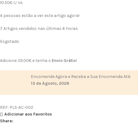
10.50
€
C/ IVA
4
pessoas estão a ver este artigo agora!
7
Artigos vendidos nas últimas 6 horas
Esgotado
Adicione
39.00
€
e tenha o
Envio Grátis
!
Encomende Agora e Receba a Sua Encomenda Até:
13 de Agosto, 2026
REF:
PLS-AC-002
Adicionar aos Favoritos
Share: