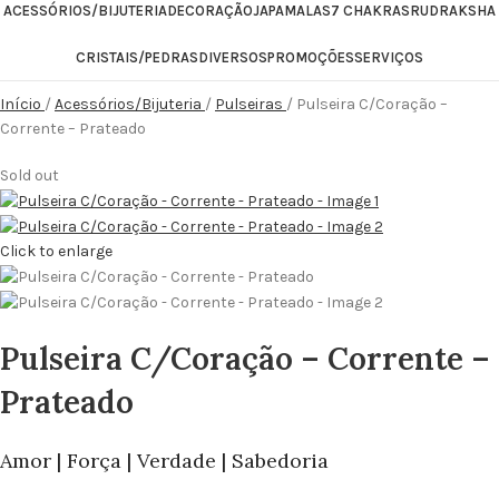
ACESSÓRIOS/BIJUTERIA
DECORAÇÃO
JAPAMALAS
7 CHAKRAS
RUDRAKSHA
CRISTAIS/PEDRAS
DIVERSOS
PROMOÇÕES
SERVIÇOS
Início
Acessórios/Bijuteria
Pulseiras
Pulseira C/Coração –
Corrente – Prateado
Sold out
Click to enlarge
Pulseira C/Coração – Corrente –
Prateado
Amor | Força | Verdade | Sabedoria