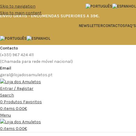
Skip to navigation
Skip to main content
ENVIO GRÁTIS - ENCOMENDAS SUPERIORES A 39€.
NEWSLETTER
CONTACTOS
FAQ’S
Contacto
(+351) 967 424 411
(Chamada para rede móvel nacional)
Email
geral@lojadosamuletos.pt
Entrar / Registar
Search
0
Produtos Favoritos
0
items
0.00
€
Menu
0
items
0.00
€