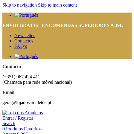
Skip to navigation
Skip to main content
ENVIO GRÁTIS - ENCOMENDAS SUPERIORES A 39€.
Newsletter
Contactos
FAQ’s
Contacto
(+351) 967 424 411
(Chamada para rede móvel nacional)
Email
geral@lojadosamuletos.pt
Entrar / Registar
Search
0
Produtos Favoritos