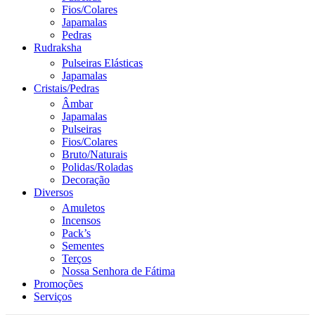
Fios/Colares
Japamalas
Pedras
Rudraksha
Pulseiras Elásticas
Japamalas
Cristais/Pedras
Âmbar
Japamalas
Pulseiras
Fios/Colares
Bruto/Naturais
Polidas/Roladas
Decoração
Diversos
Amuletos
Incensos
Pack’s
Sementes
Terços
Nossa Senhora de Fátima
Promoções
Serviços