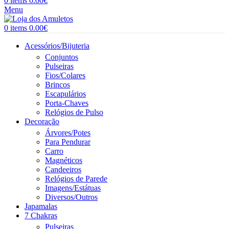
0
items
0.00
€
Menu
0
items
0.00
€
Acessórios/Bijuteria
Conjuntos
Pulseiras
Fios/Colares
Brincos
Escapulários
Porta-Chaves
Relógios de Pulso
Decoração
Árvores/Potes
Para Pendurar
Carro
Magnéticos
Candeeiros
Relógios de Parede
Imagens/Estátuas
Diversos/Outros
Japamalas
7 Chakras
Pulseiras