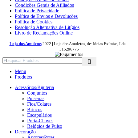
Condições Gerais de Afiliados
Política de Privacidade
Política de Envios e Devoluções
Política de Cookies
Resolução Alternativa de Litígios
Livro de Reclamações Online
Loja dos Amuletos
2022
|
Loja dos Amuletos, de: Ideias Exímias, Lda –
515296775
Menu
Produtos
Acessórios/Bijuteria
Conjuntos
Pulseiras
Fios/Colares
Brincos
Escapulários
Porta-Chaves
Relógios de Pulso
Decoração
Árvores/Potes