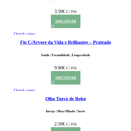
3.50
€
C/ IVA
ADICIONAR
Quick view
Adicionar aos Favoritos
Fio C/Árvore da Vida e Brilhantes – Prateado
Saúde | Fecundidade | Longevidade
9.90
€
C/ IVA
ADICIONAR
Quick view
Adicionar aos Favoritos
Olho Turco de Bolso
Inveja | Mau Olhado | Sorte
2.50
€
C/ IVA