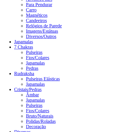
Para Pendurar
Carro
Magnéticos
Candeeiros
Relógios de Parede
Imagens/Estátuas
Diversos/Outros
Japamalas
7 Chakras
Pulseiras
Fios/Colares
Japamalas
Pedras
Rudraksha
Pulseiras Elásticas
Japamalas
Cristais/Pedras
Âmbar
Japamalas
Pulseiras
Fios/Colares
Bruto/Naturais
Polidas/Roladas
Decoração
Diversos