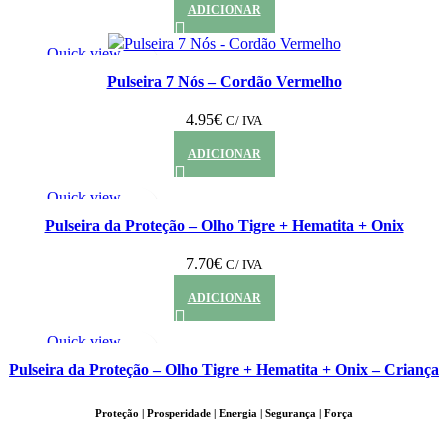
ADICIONAR
Quick view
Adicionar aos Favoritos
Pulseira 7 Nós – Cordão Vermelho
4.95
€
C/ IVA
ADICIONAR
Quick view
Adicionar aos Favoritos
Pulseira da Proteção – Olho Tigre + Hematita + Onix
7.70
€
C/ IVA
ADICIONAR
Quick view
Adicionar aos Favoritos
Pulseira da Proteção – Olho Tigre + Hematita + Onix – Criança
Proteção | Prosperidade | Energia | Segurança | Força