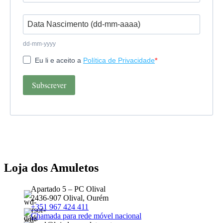
dd-mm-yyyy
Eu li e aceito a
Política de Privacidade
Subscrever
Loja dos Amuletos
Apartado 5 – PC Olival
2436-907 Olival, Ourém
+351 967 424 411
Chamada para rede móvel nacional