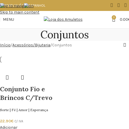
Skip to navigation
Skip to main content
0
MENU
0.00
Conjuntos
Início
Acessórios/Bijuteria
Conjuntos
Conjunto Fio e
Brincos C/Trevo
Sorte | Fé | Amor | Esperança
22.90
€
C/ IVA
Adicionar