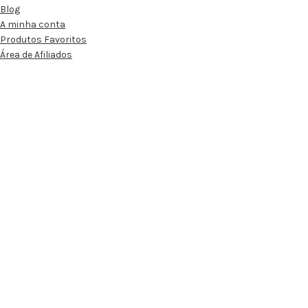
Blog
A minha conta
Produtos Favoritos
Área de Afiliados
INFORMAÇÃO AO UTILIZADOR
Condições Gerais de Venda
Condições Gerais de Afiliados
Política de Privacidade
Política de Envios e Devoluções
Política de Cookies
Resolução Alternativa de Litígios
Livro de Reclamações Online
Loja dos Amuletos
2022
|
Loja dos Amuletos, de: Ideias Exímias, Lda – 515296775
Subscreva uma Comunidade Inspiradora!
Ganhe 10% de Desconto