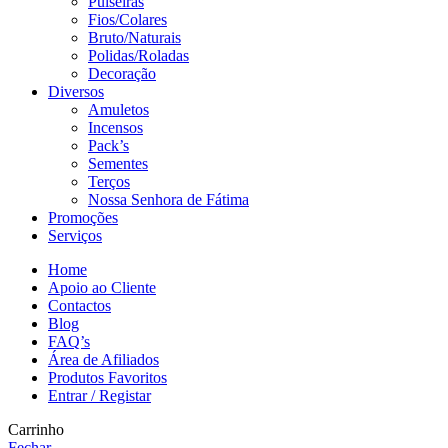
Pulseiras
Fios/Colares
Bruto/Naturais
Polidas/Roladas
Decoração
Diversos
Amuletos
Incensos
Pack’s
Sementes
Terços
Nossa Senhora de Fátima
Promoções
Serviços
Home
Apoio ao Cliente
Contactos
Blog
FAQ’s
Área de Afiliados
Produtos Favoritos
Entrar / Registar
Carrinho
Fechar