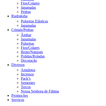
Fios/Colares
Japamalas
Pedras
Rudraksha
Pulseiras Elásticas
Japamalas
Cristais/Pedras
Âmbar
Japamalas
Pulseiras
Fios/Colares
Bruto/Naturais
Polidas/Roladas
Decoração
Diversos
Amuletos
Incensos
Pack’s
Sementes
Terços
Nossa Senhora de Fátima
Promoções
Serviços