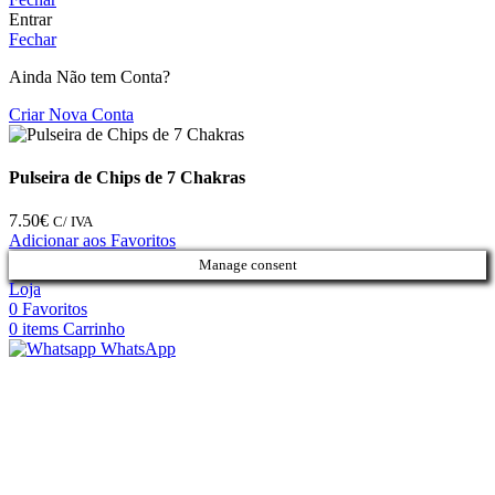
Entrar
Fechar
Ainda Não tem Conta?
Criar Nova Conta
Pulseira de Chips de 7 Chakras
7.50
€
C/ IVA
Adicionar aos Favoritos
Manage consent
Loja
0
Favoritos
0
items
Carrinho
WhatsApp