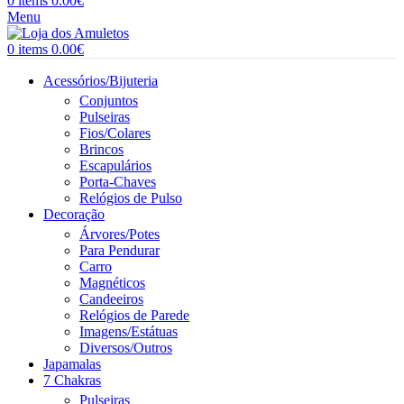
0
items
0.00
€
Menu
0
items
0.00
€
Acessórios/Bijuteria
Conjuntos
Pulseiras
Fios/Colares
Brincos
Escapulários
Porta-Chaves
Relógios de Pulso
Decoração
Árvores/Potes
Para Pendurar
Carro
Magnéticos
Candeeiros
Relógios de Parede
Imagens/Estátuas
Diversos/Outros
Japamalas
7 Chakras
Pulseiras