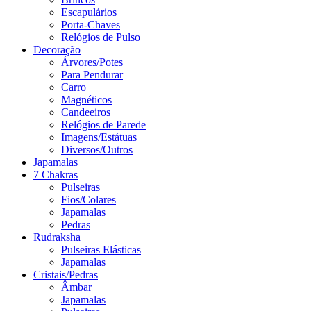
Escapulários
Porta-Chaves
Relógios de Pulso
Decoração
Árvores/Potes
Para Pendurar
Carro
Magnéticos
Candeeiros
Relógios de Parede
Imagens/Estátuas
Diversos/Outros
Japamalas
7 Chakras
Pulseiras
Fios/Colares
Japamalas
Pedras
Rudraksha
Pulseiras Elásticas
Japamalas
Cristais/Pedras
Âmbar
Japamalas