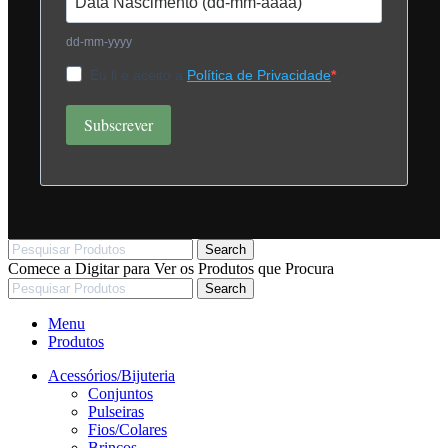
dd-mm-yyyy
Eu li e aceito a
Política de Privacidade
Subscrever
Search
Comece a Digitar para Ver os Produtos que Procura
Search
Menu
Produtos
Acessórios/Bijuteria
Conjuntos
Pulseiras
Fios/Colares
Brincos