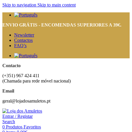
Skip to navigation
Skip to main content
ENVIO GRÁTIS - ENCOMENDAS SUPERIORES A 39€.
Newsletter
Contactos
FAQ’s
Contacto
(+351) 967 424 411
(Chamada para rede móvel nacional)
Email
geral@lojadosamuletos.pt
Entrar / Registar
Search
0
Produtos Favoritos