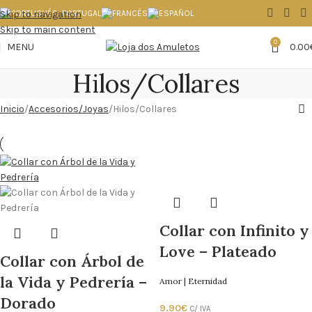
Skip to navigation
Skip to main content
0
MENU
0.00
Hilos/Collares
Inicio
Accesorios/Joyas
Hilos/Collares
Collar con Infinito y
Love – Plateado
Collar con Árbol de
la Vida y Pedrería –
Amor | Eternidad
Dorado
9.90
€
C/ IVA