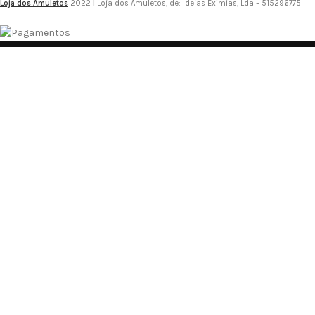
Loja dos Amuletos
2022
|
Loja dos Amuletos, de: Ideias Exímias, Lda – 515296775
¡Suscríbete a la Comunidad Loja dos
Amuletos!
Sé el Primero en Enterarte de las Novedades y Recibir Ofertas
Exclusivas
He leído y acepto la
Política de Privacidad
Suscribir