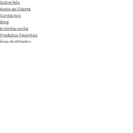
Sobre Nós
Apoio ao Cliente
Contactos
Blog
A minha conta
Produtos Favoritos
Área de Afiliados
INFORMAÇÃO AO UTILIZADOR
Condições Gerais de Venda
Condições Gerais de Afiliados
Política de Privacidade
Política de Envios e Devoluções
Política de Cookies
Resolução Alternativa de Litígios
Livro de Reclamações Online
Loja dos Amuletos
2022
|
Loja dos Amuletos, de: Ideias Exímias, Lda – 515296775