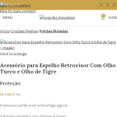
Skip to navigation
Skip to main content
0
MENU
0.00
Início
Cristais/Pedras
Polidas/Roladas
Click to enlarge
Acessório para Espelho Retrovisor Com Olho
Turco e Olho de Tigre
Proteção
10.70
€
C/ IVA
4
pessoas estão a ver este artigo agora!
3
Artigos vendidos nas últimas 6 horas