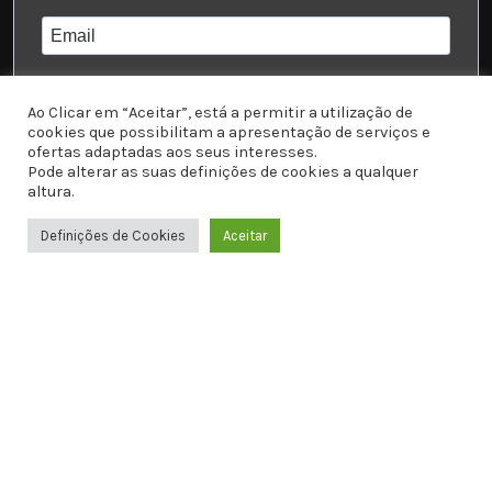
Ao Clicar em “Aceitar”, está a permitir a utilização de
cookies que possibilitam a apresentação de serviços e
dd-mm-yyyy
ofertas adaptadas aos seus interesses.
Pode alterar as suas definições de cookies a qualquer
Eu li e aceito a
Política de Privacidade
altura.
Acessório para
Espelho
10.70
€
Definições de Cookies
Aceitar
Subscrever
0
Retrovisor Com
C/ IVA
Olho Turco e Olho
ADICIONAR
Loja
Favoritos
Carrinho
WhatsApp
de Tigre
Search