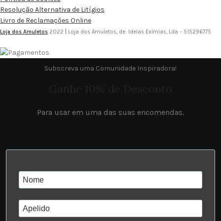
Resolução Alternativa de Litígios
Livro de Reclamações Online
Loja dos Amuletos
2022
|
Loja dos Amuletos, de: Ideias Exímias, Lda – 515296775
Subscreva uma Comunidade Inspiradora!
Ganhe 10% de Desconto
Para usar em uma das suas encomendas.