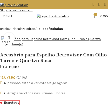
Skip to navigation
Skip to main content
0
MENU
0.00
Início
Cristais/Pedras
Polidas/Roladas
Click to enlarge
SOLD O
UT
Acessório para Espelho Retrovisor Com Olho
Turco e Quartzo Rosa
Proteção
10.70
€
C/ IVA
4
pessoas estão a ver este artigo agora!
7
Artigos vendidos nas últimas 6 horas
Esgotado