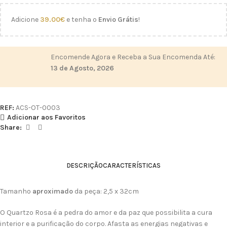
Adicione
39.00
€
e tenha o
Envio Grátis
!
Encomende Agora e Receba a Sua Encomenda Até:
13 de Agosto, 2026
REF:
ACS-OT-0003
Adicionar aos Favoritos
Share:
DESCRIÇÃO
CARACTERÍSTICAS
Tamanho
aproximado
da peça: 2,5 x 32cm
O Quartzo Rosa é a pedra do amor e da paz que possibilita a cura
interior e a purificação do corpo. Afasta as energias negativas e