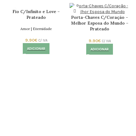
Fio C/Infinito e Love –
Prateado
Porta-Chaves C/Coração –
Melhor Esposa do Mundo –
Prateado
Amor | Eternidade
9.90
€
9.90
€
C/ IVA
C/ IVA
ADICIONAR
ADICIONAR
P