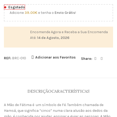
Esgotado
Adicione
39.00
€
e tenha o
Envio Grátis
!
Encomende Agora e Receba a Sua Encomenda
Até:
14 de Agosto, 2026
Adicionar aos Favoritos
REF:
BRC-010
Share:
DESCRIÇÃO
CARACTERÍSTICAS
A Mão de Fátima é um símbolo de Fé. Também chamada de
Hamsá, que significa “cinco” numa clara alusão aos dedos da
mão, é conhecida por ajudar, ensinar e guiar as pessoas. A Mão