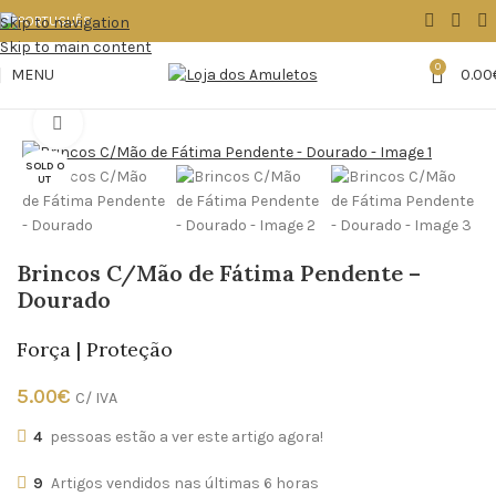
Skip to navigation
Skip to main content
0
MENU
0.00
Início
Acessórios/Bijuteria
Brincos
Click to enlarge
SOLD O
UT
Brincos C/Mão de Fátima Pendente –
Dourado
Força | Proteção
5.00
€
C/ IVA
4
pessoas estão a ver este artigo agora!
9
Artigos vendidos nas últimas 6 horas