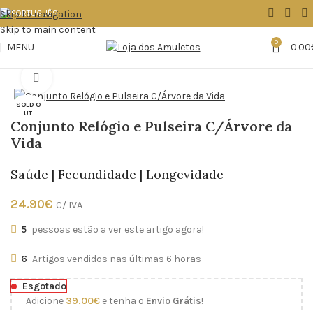
Skip to navigation
Skip to main content
0
MENU
0.00
Início
Acessórios/Bijuteria
Pulseiras
Click to enlarge
SOLD O
UT
Conjunto Relógio e Pulseira C/Árvore da
Vida
Saúde | Fecundidade | Longevidade
24.90
€
C/ IVA
5
pessoas estão a ver este artigo agora!
6
Artigos vendidos nas últimas 6 horas
Esgotado
Adicione
39.00
€
e tenha o
Envio Grátis
!