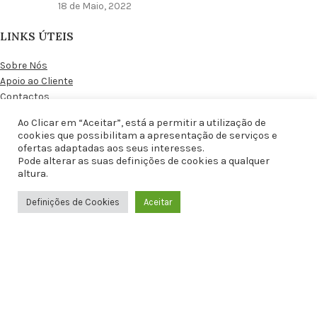
18 de Maio, 2022
LINKS ÚTEIS
Sobre Nós
Apoio ao Cliente
Contactos
Blog
Ao Clicar em “Aceitar”, está a permitir a utilização de
A minha conta
cookies que possibilitam a apresentação de serviços e
Produtos Favoritos
ofertas adaptadas aos seus interesses.
Área de Afiliados
Pode alterar as suas definições de cookies a qualquer
altura.
INFORMAÇÃO AO UTILIZADOR
24.90
€
Definições de Cookies
Conjunto Relógio e Pulseira C/Árvore
Aceitar
0
da Vida
Condições Gerais de Venda
C/ IVA
Loja
Favoritos
Carrinho
WhatsApp
Condições Gerais de Afiliados
Política de Privacidade
Política de Envios e Devoluções
Política de Cookies
Resolução Alternativa de Litígios
Livro de Reclamações Online