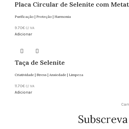
Placa Circular de Selenite com Meta
Purificação | Proteção | Harmonia
9.70
€
C/ IVA
Adicionar
Taça de Selenite
Criatividade | Stress | Ansiedade | Limpeza
11.70
€
C/ IVA
Adicionar
Camp
Subscreva