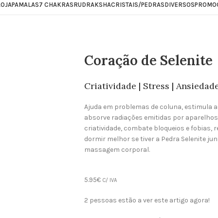
ÃO
JAPAMALAS
7 CHAKRAS
RUDRAKSHA
CRISTAIS/PEDRAS
DIVERSOS
PROMO
Coração de Selenite
Criatividade | Stress | Ansiedad
Ajuda em problemas de coluna, estimula a f
absorve radiações emitidas por aparelhos 
criatividade, combate bloqueios e fobias, 
dormir melhor se tiver a Pedra Selenite ju
massagem corporal.
5.95
€
C/ IVA
2
pessoas estão a ver este artigo agora!