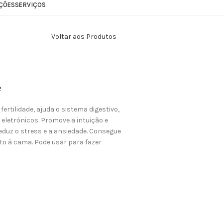
ÇÕES
SERVIÇOS
Voltar aos Produtos
e
ertilidade, ajuda o sistema digestivo,
eletrónicos. Promove a intuição e
reduz o stress e a ansiedade. Consegue
nto à cama. Pode usar para fazer