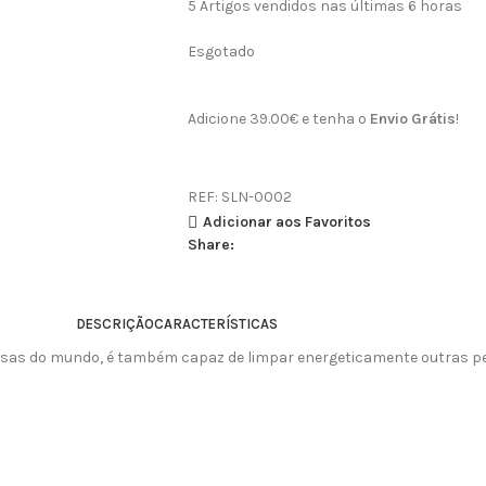
5
Artigos vendidos nas últimas 6 horas
Esgotado
Adicione
39.00
€
e tenha o
Envio Grátis
!
REF:
SLN-0002
Adicionar aos Favoritos
Share:
DESCRIÇÃO
CARACTERÍSTICAS
osas do mundo, é também capaz de limpar energeticamente outras ped