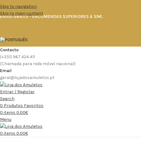
Skip to navigation
Skip to main content
ENVIO GRÁTIS - ENCOMENDAS SUPERIORES A 39€.
Contacto
(+351) 967 424 411
(Chamada para rede móvel nacional)
Email
geral@lojadosamuletos.pt
Entrar / Registar
Search
0
Produtos Favoritos
0
items
0.00
€
Menu
0
items
0.00
€