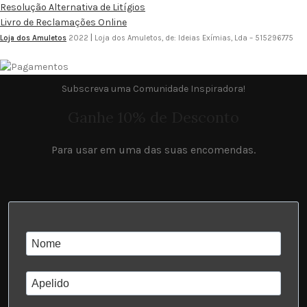
Resolução Alternativa de Litígios
Livro de Reclamações Online
Loja dos Amuletos
2022
|
Loja dos Amuletos, de: Ideias Exímias, Lda – 515296775
Subscreva uma Comunidade Inspiradora!
Ganhe 10% de Desconto
Para usar em uma das suas encomendas.