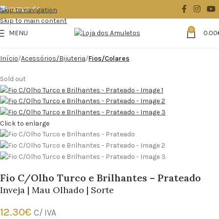
Skip to navigation
Skip to main content
0
MENU
0.00
Início
Acessórios/Bijuteria
Fios/Colares
Sold out
Click to enlarge
Fio C/Olho Turco e Brilhantes – Prateado
Inveja | Mau Olhado | Sorte
12.30
€
C/ IVA