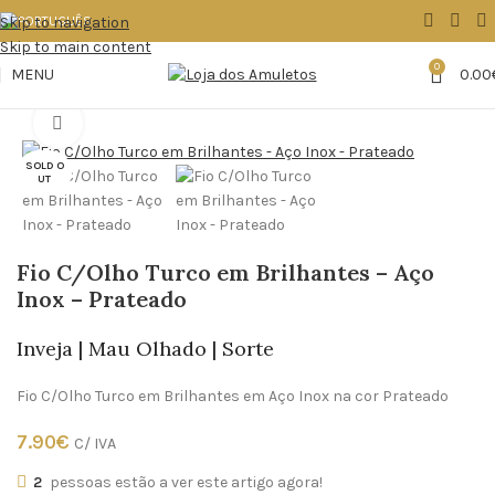
Skip to navigation
Skip to main content
0
MENU
0.00
Início
Acessórios/Bijuteria
Fios/Colares
Click to enlarge
SOLD O
UT
Fio C/Olho Turco em Brilhantes – Aço
Inox – Prateado
Inveja | Mau Olhado | Sorte
Fio C/Olho Turco em Brilhantes em Aço Inox na cor Prateado
7.90
€
C/ IVA
2
pessoas estão a ver este artigo agora!