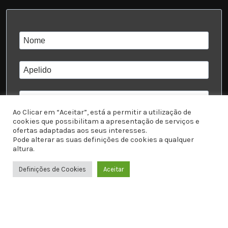
Ao Clicar em “Aceitar”, está a permitir a utilização de
cookies que possibilitam a apresentação de serviços e
ofertas adaptadas aos seus interesses.
Pode alterar as suas definições de cookies a qualquer
dd-mm-yyyy
altura.
Eu li e aceito a
Política de Privacidade
7.95
€
Definições de Cookies
Aceitar
Fio com Pendente de Ametista
C/ IVA
Loja
Favoritos
Carrinho
WhatsApp
Subscrever