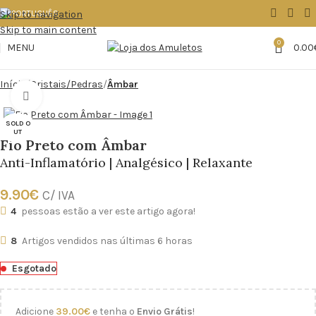
Skip to navigation
Skip to main content
0
MENU
0.00
Início
Cristais/Pedras
Âmbar
Click to enlarge
SOLD O
UT
Fio Preto com Âmbar
Anti-Inflamatório | Analgésico | Relaxante
9.90
€
C/ IVA
4
pessoas estão a ver este artigo agora!
8
Artigos vendidos nas últimas 6 horas
Esgotado
Adicione
39.00
€
e tenha o
Envio Grátis
!