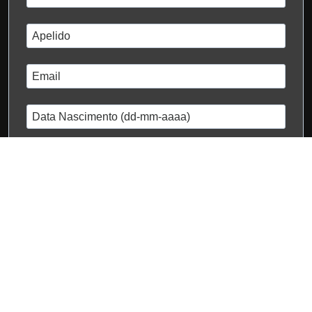
dd-mm-yyyy
Eu li e aceito a
Política de Privacidade
Subscrever
Fio Preto com Âmbar