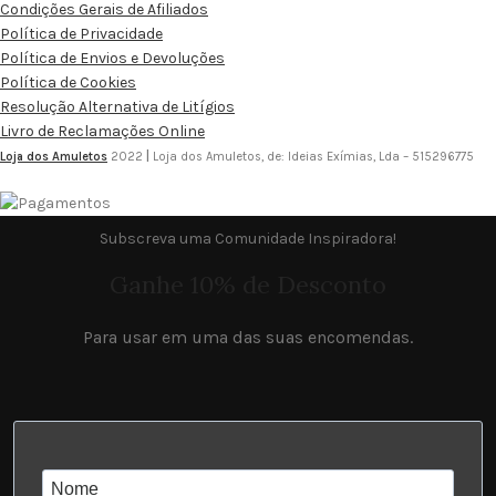
Condições Gerais de Afiliados
Política de Privacidade
Política de Envios e Devoluções
Política de Cookies
Resolução Alternativa de Litígios
Livro de Reclamações Online
Loja dos Amuletos
2022
|
Loja dos Amuletos, de: Ideias Exímias, Lda – 515296775
Subscreva uma Comunidade Inspiradora!
Ganhe 10% de Desconto
Para usar em uma das suas encomendas.