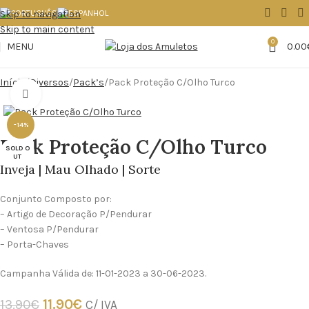
Skip to navigation
Skip to main content
0
MENU
0.00
Início
Diversos
Pack’s
Pack Proteção C/Olho Turco
Click to enlarge
-14%
Pack Proteção C/Olho Turco
SOLD O
UT
Inveja | Mau Olhado | Sorte
Conjunto Composto por:
– Artigo de Decoração P/Pendurar
– Ventosa P/Pendurar
– Porta-Chaves
Campanha Válida de: 11-01-2023 a 30-06-2023.
11.90
€
13.90
€
C/ IVA