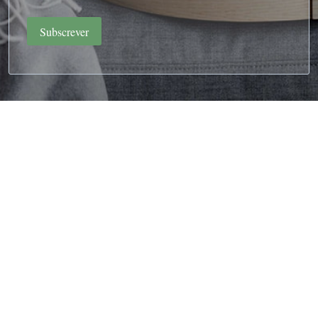
Subscrever
Pedra da Lua
3.20
€
C/ IVA
Search
Comece a Digitar para Ver os Produtos que Procura
ADICIONAR
Peça Este Produto e Receba
3
Pontos
Manage consent
Loja