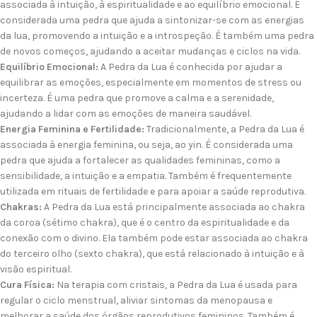
associada à intuição, à espiritualidade e ao equilíbrio emocional. É
considerada uma pedra que ajuda a sintonizar-se com as energias
da lua, promovendo a intuição e a introspeção. É também uma pedra
de novos começos, ajudando a aceitar mudanças e ciclos na vida.
Equilíbrio Emocional:
A Pedra da Lua é conhecida por ajudar a
equilibrar as emoções, especialmente em momentos de stress ou
incerteza. É uma pedra que promove a calma e a serenidade,
ajudando a lidar com as emoções de maneira saudável.
Energia Feminina e Fertilidade:
Tradicionalmente, a Pedra da Lua é
associada à energia feminina, ou seja, ao yin. É considerada uma
pedra que ajuda a fortalecer as qualidades femininas, como a
sensibilidade, a intuição e a empatia. Também é frequentemente
utilizada em rituais de fertilidade e para apoiar a saúde reprodutiva.
Chakras:
A Pedra da Lua está principalmente associada ao chakra
da coroa (sétimo chakra), que é o centro da espiritualidade e da
conexão com o divino. Ela também pode estar associada ao chakra
do terceiro olho (sexto chakra), que está relacionado à intuição e à
visão espiritual.
Cura Física:
Na terapia com cristais, a Pedra da Lua é usada para
regular o ciclo menstrual, aliviar sintomas da menopausa e
melhorar a saúde dos órgãos reprodutivos femininos. Também é