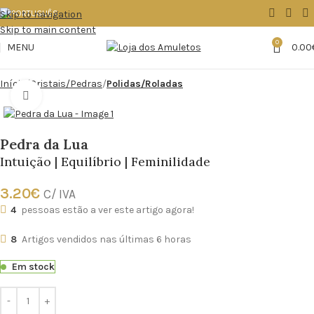
Skip to navigation
Skip to main content
0
MENU
0.00
Início
Cristais/Pedras
Polidas/Roladas
Click to enlarge
Pedra da Lua
Intuição | Equilíbrio | Feminilidade
3.20
€
C/ IVA
4
pessoas estão a ver este artigo agora!
8
Artigos vendidos nas últimas 6 horas
Em stock