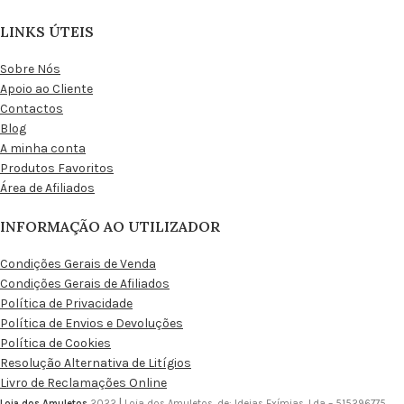
LINKS ÚTEIS
Sobre Nós
Apoio ao Cliente
Contactos
Blog
A minha conta
Produtos Favoritos
Área de Afiliados
INFORMAÇÃO AO UTILIZADOR
Condições Gerais de Venda
Condições Gerais de Afiliados
Política de Privacidade
Política de Envios e Devoluções
Política de Cookies
Resolução Alternativa de Litígios
Livro de Reclamações Online
Loja dos Amuletos
2022
|
Loja dos Amuletos, de: Ideias Exímias, Lda – 515296775