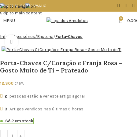
Skip to navigation
Skip to main content
0
MENU
0.00
Início
Acessórios/Bijuteria
Porta-Chaves
Click to enlarge
Porta-Chaves C/Coração e Franja Rosa –
Gosto Muito de Ti – Prateado
12.30
€
C/ IVA
2
pessoas estão a ver este artigo agora!
3
Artigos vendidos nas últimas 6 horas
Só 2 em stock