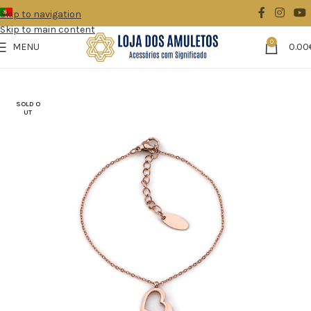
Skip to navigation
Skip to main content
0
MENU
0.00
Início
Acessórios/Bijuteria
Pulseiras
SOLD O
UT