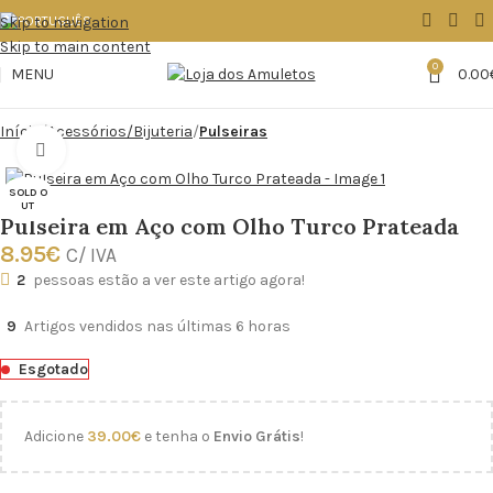
Skip to navigation
Skip to main content
0
MENU
0.00
Início
Acessórios/Bijuteria
Pulseiras
Click to enlarge
SOLD O
UT
Pulseira em Aço com Olho Turco Prateada
8.95
€
C/ IVA
2
pessoas estão a ver este artigo agora!
9
Artigos vendidos nas últimas 6 horas
Esgotado
Adicione
39.00
€
e tenha o
Envio Grátis
!