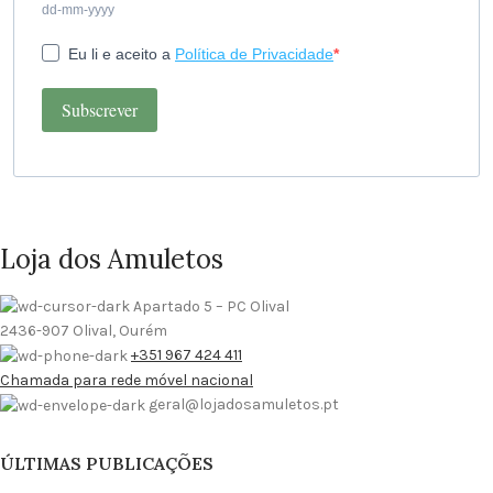
dd-mm-yyyy
Eu li e aceito a
Política de Privacidade
Subscrever
Loja dos Amuletos
Apartado 5 – PC Olival
2436-907 Olival, Ourém
+351 967 424 411
Chamada para rede móvel nacional
geral@lojadosamuletos.pt
ÚLTIMAS PUBLICAÇÕES