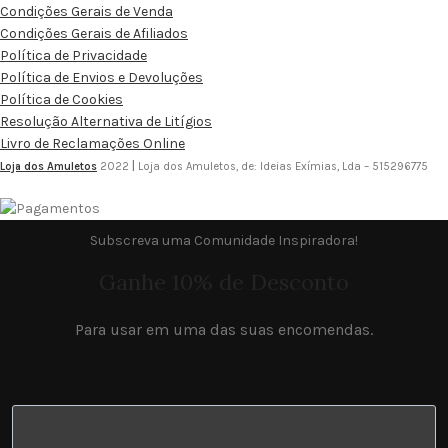
Condições Gerais de Venda
Condições Gerais de Afiliados
Política de Privacidade
Política de Envios e Devoluções
Política de Cookies
Resolução Alternativa de Litígios
Livro de Reclamações Online
Loja dos Amuletos
2022
|
Loja dos Amuletos, de: Ideias Exímias, Lda – 515296775
Subscreva uma Comunidade Inspiradora!
Ganhe 10% de Desconto
Para usar em uma das suas encomendas.