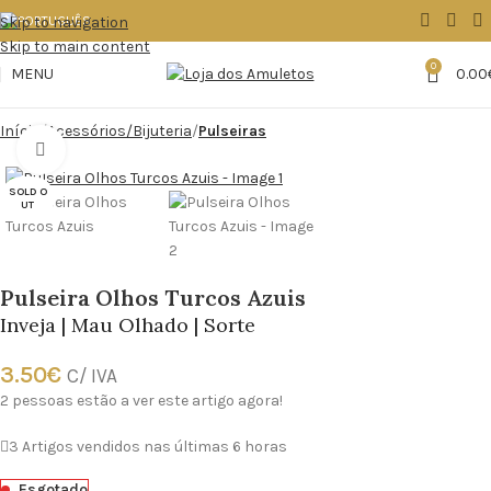
Skip to navigation
Skip to main content
0
MENU
0.00
Início
Acessórios/Bijuteria
Pulseiras
Click to enlarge
SOLD O
UT
Pulseira Olhos Turcos Azuis
Inveja | Mau Olhado | Sorte
3.50
€
C/ IVA
2
pessoas estão a ver este artigo agora!
3
Artigos vendidos nas últimas 6 horas
Esgotado