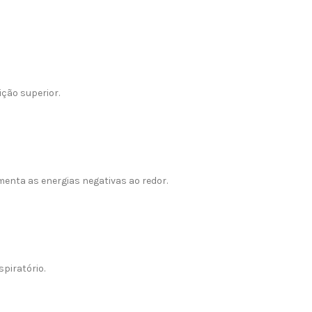
ição superior.
menta as energias negativas ao redor.
piratório.