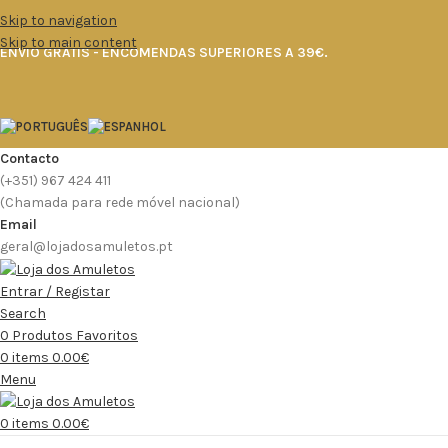
Skip to navigation
Skip to main content
ENVIO GRÁTIS - ENCOMENDAS SUPERIORES A 39€.
Contacto
(+351) 967 424 411
(Chamada para rede móvel nacional)
Email
geral@lojadosamuletos.pt
Entrar / Registar
Search
0
Produtos Favoritos
0
items
0.00
€
Menu
0
items
0.00
€