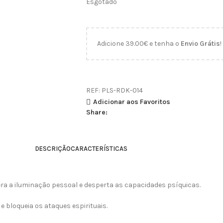
Esgotado
Adicione
39.00
€
e tenha o
Envio Grátis
!
REF:
PLS-RDK-014
Adicionar aos Favoritos
Share:
DESCRIÇÃO
CARACTERÍSTICAS
lera a iluminação pessoal e desperta as capacidades psíquicas.
e bloqueia os ataques espirituais.