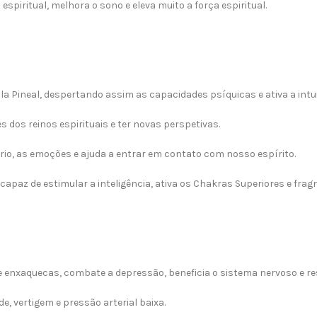
spiritual, melhora o sono e eleva muito a força espiritual.
ula Pineal, despertando assim as capacidades psíquicas e ativa a intu
dos reinos espirituais e ter novas perspetivas.
brio, as emoções e ajuda a entrar em contato com nosso espírito.
paz de estimular a inteligência, ativa os Chakras Superiores e frag
 e enxaquecas, combate a depressão, beneficia o sistema nervoso e res
de, vertigem e pressão arterial baixa.