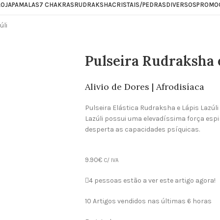
ÃO
JAPAMALAS
7 CHAKRAS
RUDRAKSHA
CRISTAIS/PEDRAS
DIVERSOS
PROMO
úli
Pulseira Rudraksha e
Alivio de Dores | Afrodisíaca
Pulseira Elástica Rudraksha e Lápis Lazúli –
Lazúli possui uma elevadíssima força espir
desperta as capacidades psíquicas.
9.90
€
C/ IVA
4
pessoas estão a ver este artigo agora!
10
Artigos vendidos nas últimas 6 horas