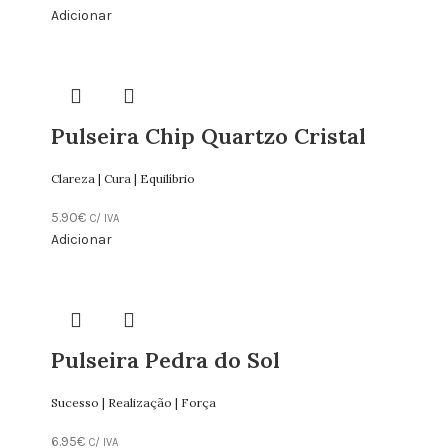
Adicionar
Pulseira Chip Quartzo Cristal
Clareza | Cura | Equilíbrio
5.90
€
C/ IVA
Adicionar
Pulseira Pedra do Sol
Sucesso | Realização | Força
6.95
€
C/ IVA