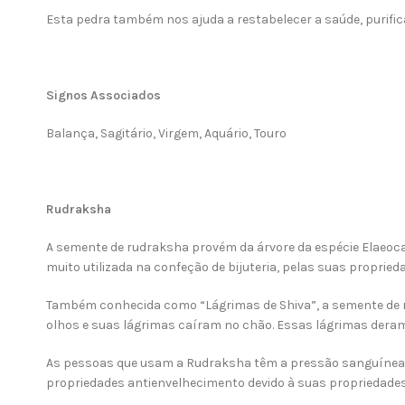
Esta pedra também nos ajuda a restabelecer a saúde, purifica 
Signos Associados
Balança, Sagitário, Virgem, Aquário, Touro
Rudraksha
A semente de rudraksha provém da árvore da espécie Elaeocar
muito utilizada na confeção de bijuteria, pelas suas proprieda
Também conhecida como “Lágrimas de Shiva”, a semente de ru
olhos e suas lágrimas caíram no chão. Essas lágrimas deram
As pessoas que usam a Rudraksha têm a pressão sanguínea 
propriedades antienvelhecimento devido à suas propriedade