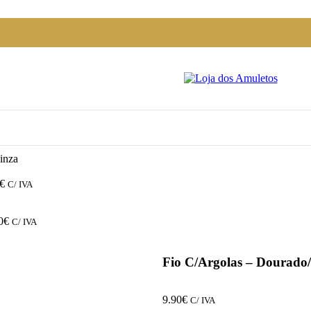
inza
€
C/ IVA
0
€
C/ IVA
Fio C/Argolas – Dourado
9.90
€
C/ IVA