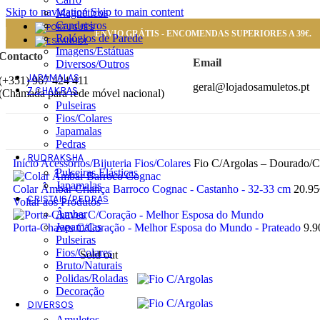
Skip to navigation
Skip to main content
Magnéticos
Candeeiros
ENVIO GRÁTIS - ENCOMENDAS SUPERIORES A 39€.
Relógios de Parede
Imagens/Estátuas
Contacto
Email
Diversos/Outros
JAPAMALAS
(+351) 967 424 411
geral@lojadosamuletos.pt
7 CHAKRAS
(Chamada para rede móvel nacional)
Pulseiras
Fios/Colares
Japamalas
Pedras
RUDRAKSHA
Início
Acessórios/Bijuteria
Fios/Colares
Fio C/Argolas – Dourado/C
Pulseiras Elásticas
Japamalas
Colar Âmbar Criança Barroco Cognac - Castanho - 32-33 cm
20.95
CRISTAIS/PEDRAS
Voltar aos Produtos
Âmbar
Japamalas
Porta-Chaves C/Coração - Melhor Esposa do Mundo - Prateado
9.9
Pulseiras
Fios/Colares
Sold out
Bruto/Naturais
Polidas/Roladas
Decoração
DIVERSOS
Amuletos