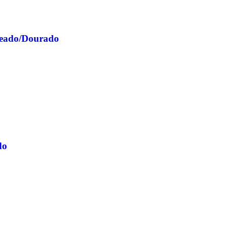
ateado/Dourado
do