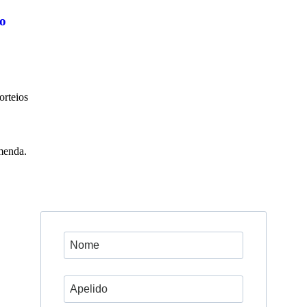
o
orteios
menda.