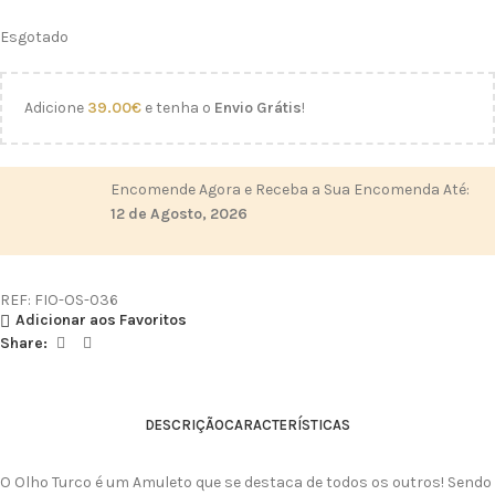
Esgotado
Adicione
39.00
€
e tenha o
Envio Grátis
!
Encomende Agora e Receba a Sua Encomenda Até:
12 de Agosto, 2026
REF:
FIO-OS-036
Adicionar aos Favoritos
Share:
DESCRIÇÃO
CARACTERÍSTICAS
O Olho Turco é um Amuleto que se destaca de todos os outros! Sendo