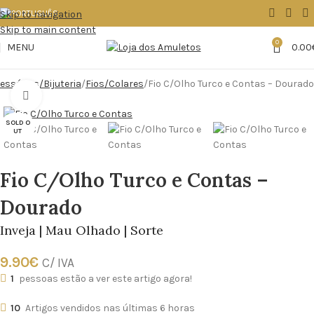
Skip to navigation
Skip to main content
0
MENU
0.00
essórios/Bijuteria
Fios/Colares
Fio C/Olho Turco e Contas – Dourado
Click to enlarge
SOLD O
UT
Fio C/Olho Turco e Contas –
Dourado
Inveja | Mau Olhado | Sorte
9.90
€
C/ IVA
1
pessoas estão a ver este artigo agora!
10
Artigos vendidos nas últimas 6 horas