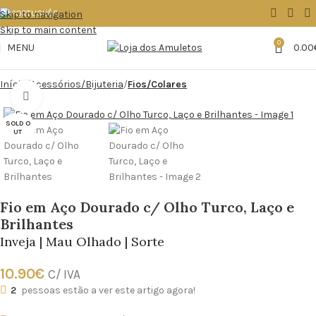
Skip to navigation
Skip to main content
0
MENU
0.00
Início
Acessórios/Bijuteria
Fios/Colares
Click to enlarge
SOLD O
UT
Fio em Aço Dourado c/ Olho Turco, Laço e
Brilhantes
Inveja | Mau Olhado | Sorte
10.90
€
C/ IVA
2
pessoas estão a ver este artigo agora!