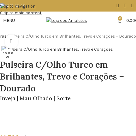
Skip to navigation
Skip to main content
0
MENU
0.00
iras
Pulseira C/Olho Turco em Brilhantes, Trevo e Corações – Dourado
Click to enlarge
SOLD O
UT
Pulseira C/Olho Turco em
Brilhantes, Trevo e Corações –
Dourado
Inveja | Mau Olhado | Sorte