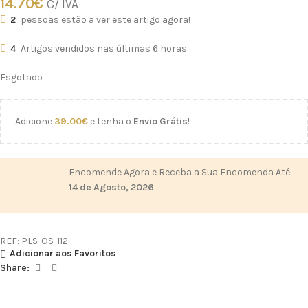
14.70
€
C/ IVA
2
pessoas estão a ver este artigo agora!
4
Artigos vendidos nas últimas 6 horas
Esgotado
Adicione
39.00
€
e tenha o
Envio Grátis
!
Encomende Agora e Receba a Sua Encomenda Até:
14 de Agosto, 2026
REF:
PLS-OS-112
Adicionar aos Favoritos
Share: