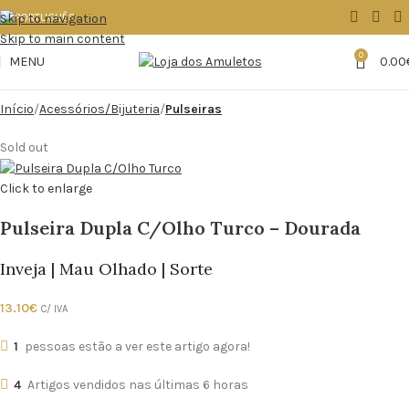
Skip to navigation
Skip to main content
0
MENU
0.00
Início
Acessórios/Bijuteria
Pulseiras
Sold out
Click to enlarge
Pulseira Dupla C/Olho Turco – Dourada
Inveja | Mau Olhado | Sorte
13.10
€
C/ IVA
1
pessoas estão a ver este artigo agora!
4
Artigos vendidos nas últimas 6 horas