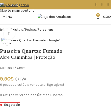
Skip to navigation
Skip to main content
0
MENU
0.00
Início
Cristais/Pedras
Pulseiras
Click to enlarge
SOLD O
UT
Pulseira Quartzo Fumado
Abre Caminhos | Proteção
Contas c/ 6mm
9.90
€
C/ IVA
6
pessoas estão a ver este artigo agora!
9
Artigos vendidos nas últimas 6 horas
Esgotado