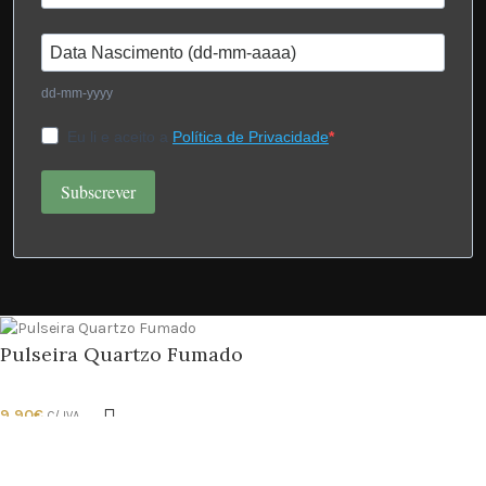
dd-mm-yyyy
Eu li e aceito a
Política de Privacidade
Subscrever
Pulseira Quartzo Fumado
9.90
€
C/ IVA
Manage consent