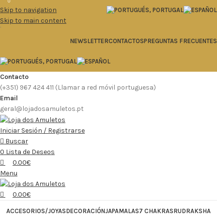
0
0
0
Skip to navigation
Skip to main content
.
NEWSLETTER
CONTACTOS
PREGUNTAS FRECUENTES
Contacto
(+351) 967 424 411 (Llamar a red móvil portuguesa)
Email
geral@lojadosamuletos.pt
Iniciar Sesión / Registrarse
Buscar
0
Lista de Deseos
0.00
€
Menu
0.00
€
ACCESORIOS/JOYAS
DECORACIÓN
JAPAMALAS
7 CHAKRAS
RUDRAKSHA