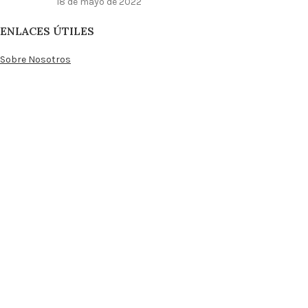
18 de mayo de 2022
ENLACES ÚTILES
Sobre Nosotros
Apoyo al cliente
Contactos
Blog
Mi cuenta
Productos Favoritos
Área de Afiliados
INFORMACION DEL USUARIO
Condiciones Generales de Venta
Política de Privacidad
Política de Envíos y Devoluciones
Política de Cookies
Resolución de Conflicto Alternativa
Libro de Denuncias Online
Loja dos Amuletos
2022
|
Loja dos Amuletos, de: Ideias Exímias, Lda – 515296775