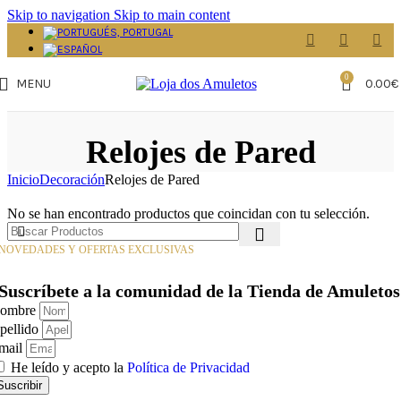
Skip to navigation
Skip to main content
0
MENU
0.00
€
Relojes de Pared
Inicio
Decoración
Relojes de Pared
No se han encontrado productos que coincidan con tu selección.
NOVEDADES Y OFERTAS EXCLUSIVAS
Suscríbete a la comunidad de la
Tienda de Amuletos
ombre
pellido
mail
He leído y acepto la
Política de Privacidad
Suscribir