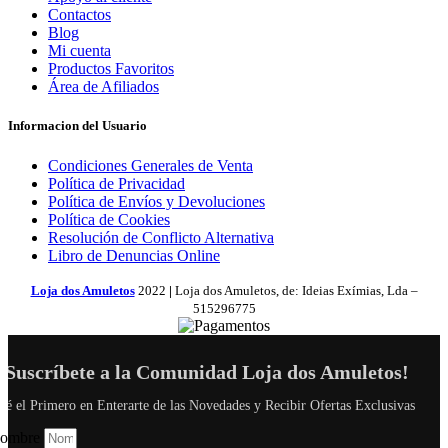
Contactos
Blog
Mi cuenta
Productos Favoritos
Área de Afiliados
Informacion del Usuario
Condiciones Generales de Venta
Política de Privacidad
Política de Envíos y Devoluciones
Política de Cookies
Resolución de Conflicto Alternativa
Libro de Denuncias Online
Loja dos Amuletos
2022
|
Loja dos Amuletos, de: Ideias Exímias, Lda –
515296775
¡Suscríbete a la Comunidad Loja dos Amuletos!
Sé el Primero en Enterarte de las Novedades y Recibir Ofertas Exclusivas
ombre