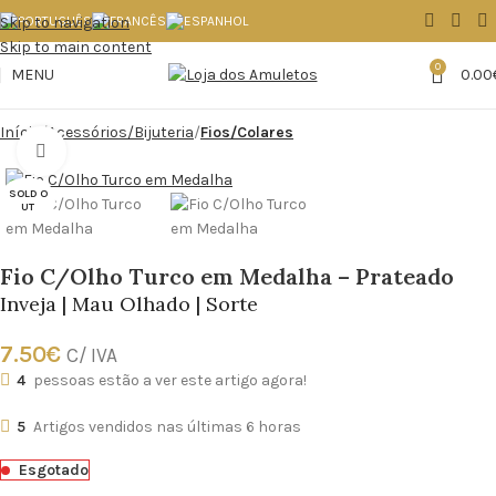
Skip to navigation
Skip to main content
0
MENU
0.00
Início
Acessórios/Bijuteria
Fios/Colares
Click to enlarge
SOLD O
UT
Fio C/Olho Turco em Medalha – Prateado
Inveja | Mau Olhado | Sorte
7.50
€
C/ IVA
4
pessoas estão a ver este artigo agora!
5
Artigos vendidos nas últimas 6 horas
Esgotado