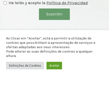
He leído y acepto la
Política de Privacidad
Suscribir
Ao Clicar em “Aceitar”, está a permitir a utilização de
cookies que possibilitam a apresentação de serviços e
ofertas adaptadas aos seus interesses.
Pode alterar as suas definições de cookies a qualquer
Loja dos Amuletos
altura.
Definições de Cookies
Aceitar
0
Apartado 5 – PC Olival
2436-907 Olival, Ourém
Shop
Sidebar
Lista de Deseos
Cart
WhatsApp
+351 967 424 411
(Llamar a red móvil portuguesa)
geral@lojadosamuletos.pt
ÚLTIMAS PUBLICACIONES