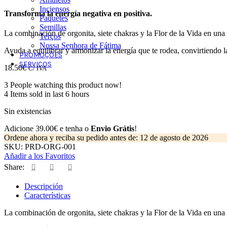
Inciensos
Transforma la energía negativa en positiva.
Paquetes
Semillas
La combinación de orgonita, siete chakras y la Flor de la Vida en una
Terços
Nossa Senhora de Fátima
Ayuda a equilibrar y armonizar la energía que te rodea, convirtiendo l
PROMOÇÕES
SERVIÇOS
18.50
€
C/ IVA
3
People watching this product now!
4
Items sold in last 6 hours
Sin existencias
Adicione
39.00
€
e tenha o
Envio Grátis
!
Ordene ahora y reciba su pedido antes de:
12 de agosto de 2026
SKU:
PRD-ORG-001
Añadir a los Favoritos
Share:
Descripción
Características
La combinación de orgonita, siete chakras y la Flor de la Vida en una