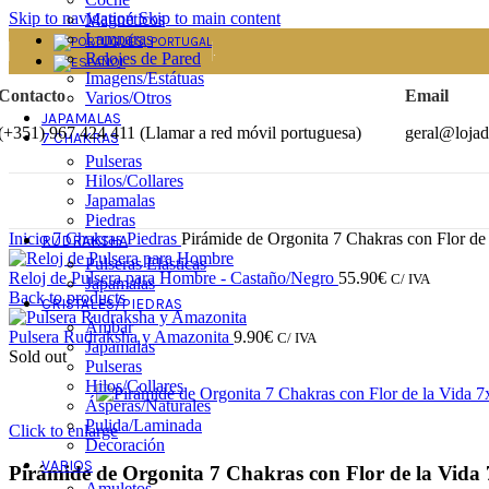
Skip to navigation
Skip to main content
Magnéticos
Lamparas
.
Relojes de Pared
Imagens/Estátuas
Contacto
Email
Varios/Otros
JAPAMALAS
(+351) 967 424 411 (Llamar a red móvil portuguesa)
geral@lojad
7 CHAKRAS
Pulseras
Hilos/Collares
Japamalas
Piedras
Inicio
7 Chakras
Piedras
Pirámide de Orgonita 7 Chakras con Flor de
RUDRAKSHA
Pulseras Elásticas
Reloj de Pulsera para Hombre - Castaño/Negro
55.90
€
C/ IVA
Japamalas
Back to products
CRISTALES/PIEDRAS
Ámbar
Pulsera Rudraksha y Amazonita
9.90
€
C/ IVA
Japamalas
Sold out
Pulseras
Hilos/Collares
Ásperas/Naturales
Pulida/Laminada
Click to enlarge
Decoración
VARIOS
Pirámide de Orgonita 7 Chakras con Flor de la Vida
Amuletos