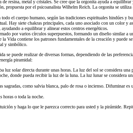
de resina, metal y cristales. Se cree que la orgonita ayuda a equilibrar
rgón, propuesta por el psicoanalista Wilhelm Reich. La orgonita se utili
 todo el cuerpo humano, según las tradiciones espirituales hindúes y bud
ritual. Hay siete chakras principales, cada uno asociado con un color y a
 ayudando a equilibrar y alinear estos centros energéticos.
rmado por varios círculos superpuestos, formando un diseño similar a u
 de la Vida contiene los patrones fundamentales de la creación y puede s
al y simbólico.
ida se puede realizar de diversas formas, dependiendo de las preferencia
nergía piramidal:
a luz solar directa durante unas horas. La luz del sol se considera una p
noche, donde pueda recibir la luz de la luna. La luz lunar se considera 
s sagradas, como salvia blanca, palo de rosa o incienso. Difuminar es 
as horas o toda la noche.
uición y haga lo que le parezca correcto para usted y la pirámide. Repi