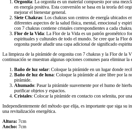
Orgonita
: La orgonita es un material compuesto por una mezcla 
en energía positiva. Esta conversión se basa en la teoría del o
mejorar el bienestar general.
Siete Chakras
: Los chakras son centros de energía ubicados en
diferentes aspectos de la salud física, mental, emocional y espi
con 7 chakras contiene cristales correspondientes a cada chakra,
Flor de la Vida
: La Flor de la Vida es un patrón geométrico fo
espirituales y culturales de todo el mundo. Se cree que la Flor
orgonita puede añadir una capa adicional de significado espiritu
La limpieza de la pirámide de orgonita con 7 chakras y la Flor de la V
continuación se muestran algunas opciones comunes para eliminar la e
Baño de luz solar
: Coloque la pirámide en un lugar donde recib
Baño de luz de luna
: Coloque la pirámide al aire libre por la 
pirámide.
Ahumado
: Pasar la pirámide suavemente por el humo de hierba
purificar objetos y espacios.
Cristales
: Colocar la pirámide en contacto con selenita, por un
Independientemente del método que elija, es importante que siga su int
una revitalización energética.
Altura:
7cm
Ancho:
7cm